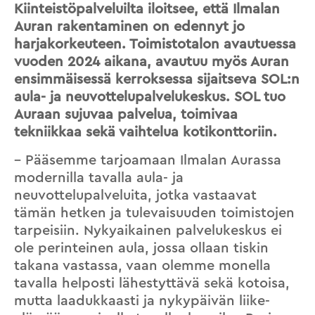
Kiinteistöpalveluilta iloitsee, että Ilmalan
Auran rakentaminen on edennyt jo
harjakorkeuteen. Toimistotalon avautuessa
vuoden 2024 aikana, avautuu myös Auran
ensimmäisessä kerroksessa sijaitseva SOL:n
aula- ja neuvottelupalvelukeskus. SOL tuo
Auraan sujuvaa palvelua, toimivaa
tekniikkaa sekä vaihtelua kotikonttoriin.
– Pääsemme tarjoamaan Ilmalan Aurassa
modernilla tavalla aula- ja
neuvottelupalveluita, jotka vastaavat
tämän hetken ja tulevaisuuden toimistojen
tarpeisiin. Nykyaikainen palvelukeskus ei
ole perinteinen aula, jossa ollaan tiskin
takana vastassa, vaan olemme monella
tavalla helposti lähestyttävä sekä kotoisa,
mutta laadukkaasti ja nykypäivän liike-