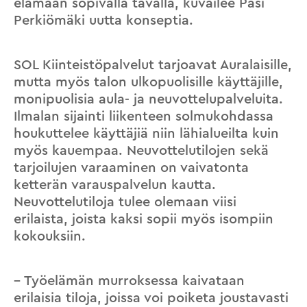
elämään sopivalla tavalla, kuvailee Pasi
Perkiömäki uutta konseptia.
SOL Kiinteistöpalvelut tarjoavat Auralaisille,
mutta myös talon ulkopuolisille käyttäjille,
monipuolisia aula- ja neuvottelupalveluita.
Ilmalan sijainti liikenteen solmukohdassa
houkuttelee käyttäjiä niin lähialueilta kuin
myös kauempaa. Neuvottelutilojen sekä
tarjoilujen varaaminen on vaivatonta
ketterän varauspalvelun kautta.
Neuvottelutiloja tulee olemaan viisi
erilaista, joista kaksi sopii myös isompiin
kokouksiin.
– Työelämän murroksessa kaivataan
erilaisia tiloja, joissa voi poiketa joustavasti