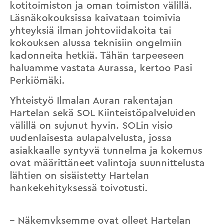
kotitoimiston ja oman toimiston välillä.
Läsnäkokouksissa kaivataan toimivia
yhteyksiä ilman johtoviidakoita tai
kokouksen alussa teknisiin ongelmiin
kadonneita hetkiä. Tähän tarpeeseen
haluamme vastata Aurassa, kertoo Pasi
Perkiömäki.
Yhteistyö Ilmalan Auran rakentajan
Hartelan sekä SOL Kiinteistöpalveluiden
välillä on sujunut hyvin. SOLin visio
uudenlaisesta aulapalvelusta, jossa
asiakkaalle syntyvä tunnelma ja kokemus
ovat määrittäneet valintoja suunnittelusta
lähtien on sisäistetty Hartelan
hankekehityksessä toivotusti.
– Näkemyksemme ovat olleet Hartelan