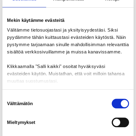
pesulapalvelut sekä henkilöstövuokraus
työllistäen noin 15 000 henkilöä.
Mekin käytämme evästeitä
Välitämme tietosuojastasi ja yksityisyydestäsi. Siksi
pyydämme tähän kuittaustasi evästeiden käytöstä. Näin
pystymme tarjoamaan sinulle mahdollisimman relevanttia
sisältöä verkkosivuillamme ja muissa kanavissamme.
Klikkaamalla "Salli kaikki" osoitat hyväksyväsi
Kaikki
Rakennustyöt
evästeiden käytön. Muistathan, että voit milloin tahansa
muuttaa suostumustasi.
Suostumuksen
Yhteistyökumppanit
Ilmalan alue
Välttämätön
valinta
Mieltymykset
Kestävä kehitys
Muut