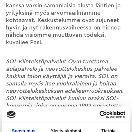
kanssa varsin samanlaisia alusta lähtien ja
yrityksinä myös arvomaailmamme
kohtaavat. Keskustelumme ovat sujuneet
hyvin ja nyt rakennusvaiheessa on hienoa
nähdä visiomme muuttuvan todeksi,
kuvailee Pasi.
SOL Kiinteistöpalvelut Oy:n tuottama
aulapalvelu ja neuvottelukeskus palvelee
kaikkia talon käyttäjiä ja vieraita. SOL on
samalla myös itse vuokralainen ja hoitaa
neuvottelukeskuksen edelleenvuokrauksen.
SOL Kiinteistöpalvelut kuuluu osaksi SOL-
konsernia, joka on vuonna 1992 perustettu
kansainvälinen suomalainen perheyritys.
Konsernin palvelutuotannon muita
toimialoja ovat mm. siivous- ja
Suostumus
Yksityiskohdat
Tietoja