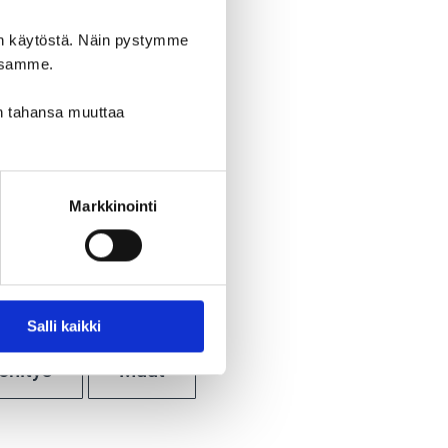
den käytöstä. Näin pystymme
issamme.
in tahansa muuttaa
Markkinointi
Salli kaikki
ehitys
Muut