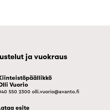
ustelut ja vuokraus
Kiinteistöpäällikkö
Olli Vuorio
040
550 2300
olli.vuorio@avanto.fi
Lataa esite