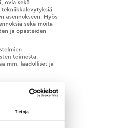
ä, ovia sekä
a tekniikkalevytyksiä
den asennukseen. Myös
asennuksia sekä muita
iden ja opasteiden
estelmien
isten toimesta.
ää mm. laadulliset ja
Tietoja