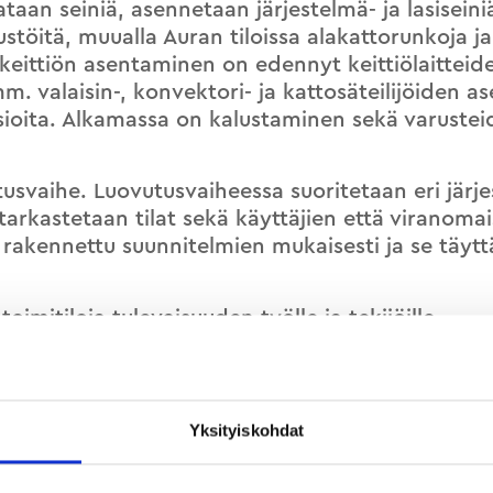
taan seiniä, asennetaan järjestelmä- ja lasiseini
ustöitä, muualla Auran tiloissa alakattorunkoja j
keittiön asentaminen on edennyt keittiölaittei
m. valaisin-, konvektori- ja kattosäteilijöiden 
asioita. Alkamassa on kalustaminen sekä varuste
tusvaihe. Luovutusvaiheessa suoritetaan eri järj
arkastetaan tilat sekä käyttäjien että viranoma
n rakennettu suunnitelmien mukaisesti ja se täytt
oimitiloja tulevaisuuden työlle ja tekijöille.
Yksityiskohdat