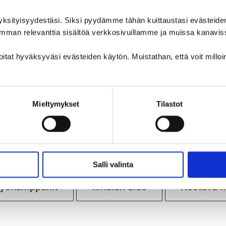
 yksityisyydestäsi. Siksi pyydämme tähän kuittaustasi evästei
simman relevanttia sisältöä verkkosivuillamme ja muissa kanav
soitat hyväksyväsi evästeiden käytön. Muistathan, että voit millo
Mieltymykset
Tilastot
Salli valinta
työkumppanit
Ilmalan alue
Kestävä k