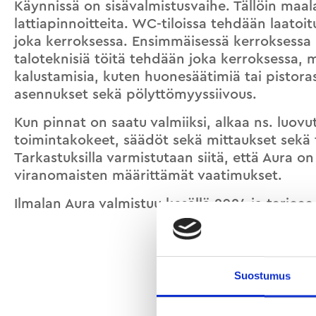
Käynnissä on sisävalmistusvaihe. Tällöin maala
lattiapinnoitteita. WC-tiloissa tehdään laatoit
joka kerroksessa. Ensimmäisessä kerroksessa 
taloteknisiä töitä tehdään joka kerroksessa, m
kalustamisia, kuten huonesäätimiä tai pistor
asennukset sekä pölyttömyyssiivous.
Kun pinnat on saatu valmiiksi, alkaa ns. luovu
toimintakokeet, säädöt sekä mittaukset sekä t
Tarkastuksilla varmistutaan siitä, että Aura o
viranomaisten määrittämät vaatimukset.
Ilmalan Aura valmistuu kesällä 2024 ja tarjoaa t
Suostumus