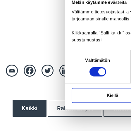
Mekin käytämme evästeitä
Välitämme tietosuojastasi ja
tarjoamaan sinulle mahdolli
Klikkaamalla "Salli kaikki" o
suostumustasi.
Suostumuksen
Välttämätön
valinta
Kiellä
Kaikki
Rakennustyöt
Yhteis