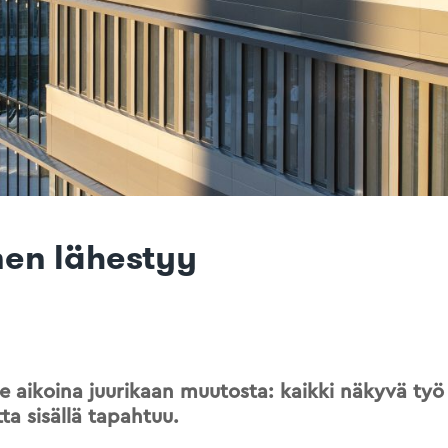
nen lähestyy
e aikoina juurikaan muutosta: kaikki näkyvä ty
ta sisällä tapahtuu.