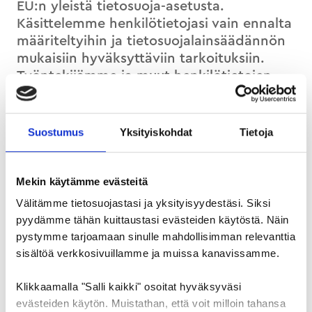
EU:n yleistä tietosuoja-asetusta.
Käsittelemme henkilötietojasi vain ennalta
määriteltyihin ja tietosuojalainsäädännön
mukaisiin hyväksyttäviin tarkoituksiin.
Työntekijämme ja muut henkilötietojen
käsittelyyn osallistuvat henkilöt ovat
sitoutuneet noudattamaan
vaitiolovelvollisuutta, joten kaikki
Suostumus
Yksityiskohdat
Tietoja
henkilötietojen käsittelyn yhteydessä
saadut tiedot pysyvät salassa.
Mekin käytämme evästeitä
Välitämme tietosuojastasi ja yksityisyydestäsi. Siksi
Luovutamme henkilötietojasi vain
pyydämme tähän kuittaustasi evästeiden käytöstä. Näin
tietosuojalainsäädäntöä noudattaen
pystymme tarjoamaan sinulle mahdollisimman relevanttia
esimerkiksi viranomaisille tai muille
sisältöä verkkosivuillamme ja muissa kanavissamme.
tahoille, joilla on lakiin perustuva oikeus
Klikkaamalla "Salli kaikki" osoitat hyväksyväsi
käsitellä kyseisiä henkilötietojasi.
evästeiden käytön. Muistathan, että voit milloin tahansa
Ulkoistamme myös osittain